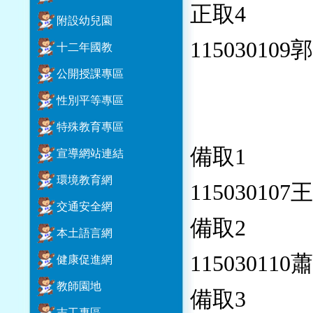
正取4
附設幼兒園
115030109
十二年國教
公開授課專區
性別平等專區
特殊教育專區
備取1
宣導網站連結
環境教育網
115030107
交通安全網
備取2
本土語言網
115030110
健康促進網
教師園地
備取3
志工專區