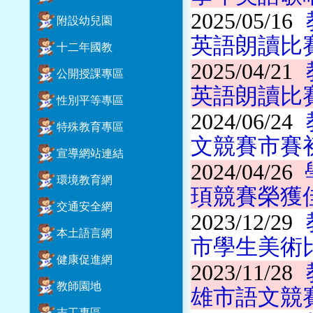
2025/05/16
附設幼兒園
英語朗讀比
十二年國教
2025/04/21
公開授課專區
英語朗讀比
性別平等專區
2024/06/24
特殊教育專區
文競賽市賽
宣導網站連結
2024/04/26
環境教育網
頊競賽榮獲
交通安全網
2023/12/29
本土語言網
市學生美術
健康促進網
2023/11/28
教師園地
雄市語文競
志工專區