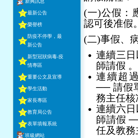
新興訊息
(一)公假
最新公告
認可後准假
榮譽榜
防疫不停學，最
(二)事假、
新公告
連續三日
新型冠狀病毒-疫
師請假 。
情專區
連續超
重要公文及宣導
── 請
學生活動
務主任核
家長專區
連續六日
教育局公告
師請假 
表單填報系統
任及教務
班級網站