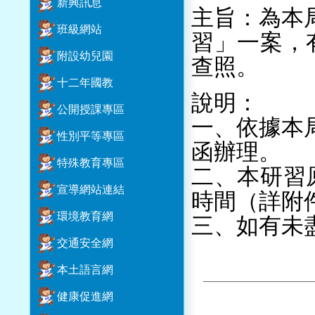
新興訊息
主旨：為本
班級網站
習」一案，
附設幼兒園
查照。
十二年國教
說明：
公開授課專區
一、依據本局1
性別平等專區
函辦理。
特殊教育專區
二、本研習
宣導網站連結
時間（詳附
環境教育網
三、如有未
交通安全網
本土語言網
健康促進網